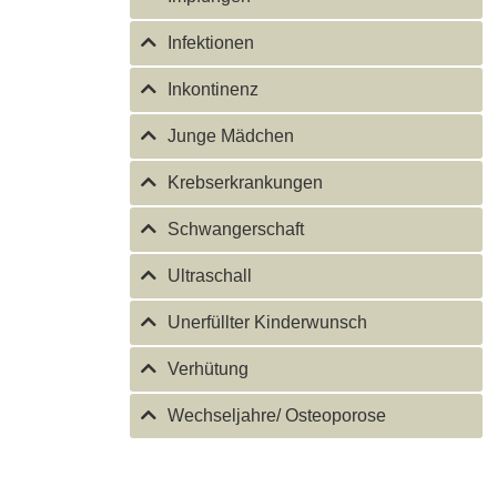
Infektionen
Inkontinenz
Junge Mädchen
Krebserkrankungen
Schwangerschaft
Ultraschall
Unerfüllter Kinderwunsch
Verhütung
Wechseljahre/ Osteoporose