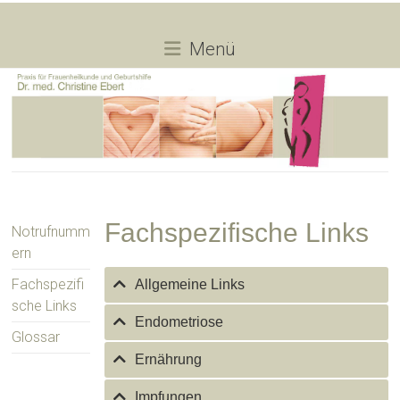
Skip
to
Dr.
content
Menü
med.
Christine
Ebert
Praxis
für
Frauenheilkunde
Fachspezifische Links
Notrufnumm
und
ern
Geburtshilfe
Fachspezifi
Allgemeine Links
sche Links
Endometriose
Glossar
Ernährung
Impfungen