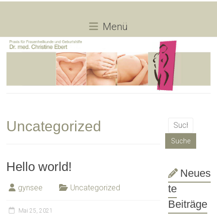
Skip
to
Dr.
content
Menü
med.
Christine
Ebert
Praxis
für
Frauenheilkunde
Uncategorized
und
Geburtshilfe
Hello world!
Neues
te
gynsee
Uncategorized
Beiträge
Mai 25, 2021